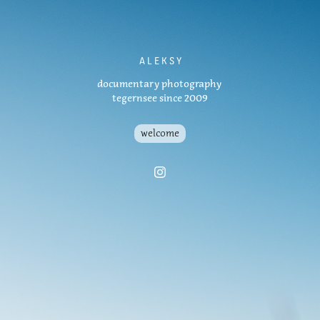
A L E K S Y
documentary photography
tegernsee since 2009
welcome