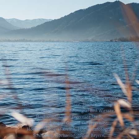
Hochzeitsfotograf Tegernsee, Hochzeitsfotografie
Tegernsee, Hochzeitsreportage Tegernsee,
dokumentarische Hochzeitsfotografie Tegernsee,
authentische Hochzeitsfotos Tegernsee, ungestellte
Hochzeitsfotografie Tegernsee, Hochzeitsfotograf
Rottach-Egern, Hochzeitsfotograf Bad Wiessee,
Hochzeitsfotograf Tegernsee Stadt,
Hochzeitsfotograf Gmund am Tegernsee,
Hochzeitsfotograf Kreuth, Hochzeitsfotograf
Schliersee, Hochzeitsfotograf Bayern,